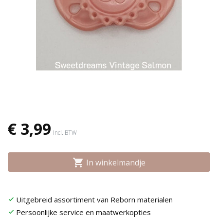
€ 3,99
Incl. BTW
shopping_cart
In winkelmandje
Uitgebreid assortiment van Reborn materialen
check
Persoonlijke service en maatwerkopties
check