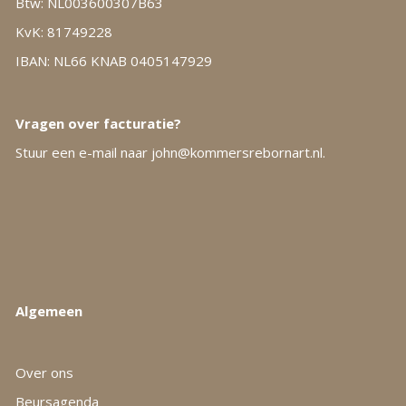
Btw: NL003600307B63
KvK: 81749228
IBAN: NL66 KNAB 0405147929
Vragen over facturatie?
Stuur een e-mail naar
john@kommersrebornart.nl.
Algemeen
Over ons
Beursagenda