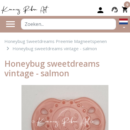
0


person
support_agent
shopping_cart
menu
Honeybug Sweetdreams Preemie Magneetspenen
navigate_next
Honeybug sweetdreams vintage - salmon
Honeybug sweetdreams
vintage - salmon