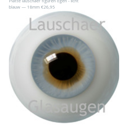
Platte lauschaer figuren ogen - licht
blauw — 18mm €26,95