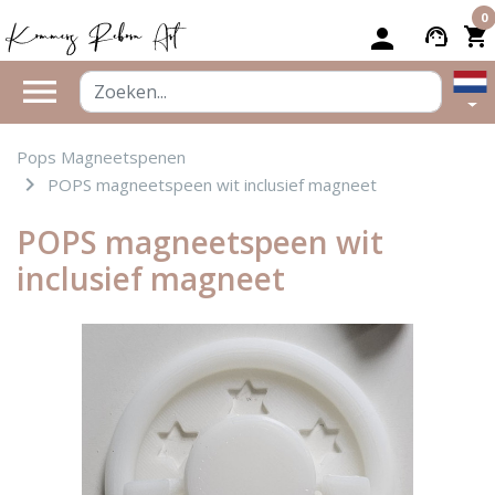
0


person
support_agent
shopping_cart
menu
Pops Magneetspenen
navigate_next
POPS magneetspeen wit inclusief magneet
POPS magneetspeen wit
inclusief magneet