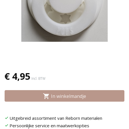
€ 4,95
Incl. BTW
shopping_cart
In winkelmandje
Uitgebreid assortiment van Reborn materialen
check
Persoonlijke service en maatwerkopties
check