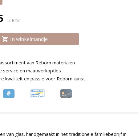
5
Incl. BTW
shopping_cart
In winkelmandje
 assortiment van Reborn materialen
ke service en maatwerkopties
e kwaliteit en passie voor Reborn kunst
n van glas, handgemaakt in het traditionele familiebedrijf in