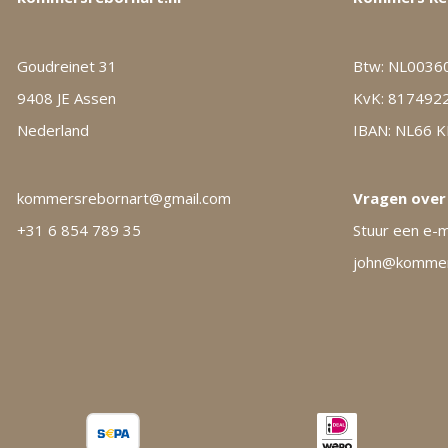
Goudreinet 31
Btw: NL0036
9408 JE Assen
KvK: 817492
Nederland
IBAN: NL66 
kommersrebornart@gmail.com
Vragen over
+31 6 854 789 35
Stuur een e-m
john@kommers