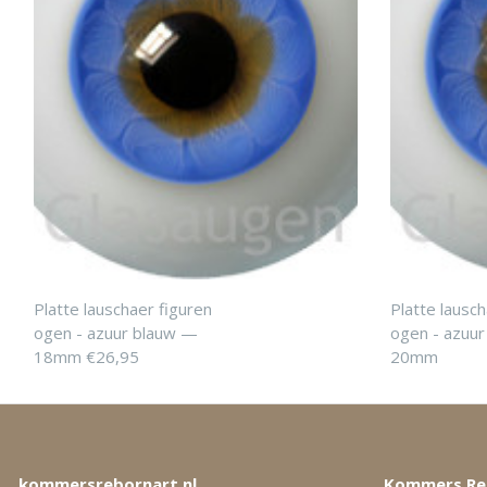
Platte lauschaer figuren
Platte lausch
ogen - azuur blauw —
ogen - azuu
18mm €26,95
20mm
kommersrebornart.nl
Kommers Re