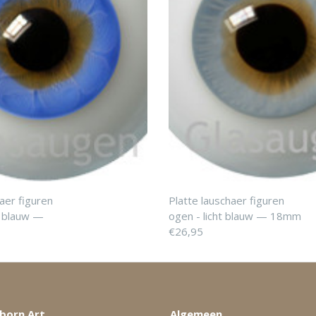
aer figuren
Platte lauschaer figuren
r blauw —
ogen - licht blauw — 18mm
€26,95
born Art
Algemeen