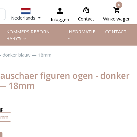


0
person
support_agent
shopping_cart
Nederlands
Contact
Winkelwagen
Inloggen
KOMMERS REBORN
INFORMATIE
CONTACT
BABY'S
keyboard_arrow_down
keyboard_arrow_down
n - donker blauw — 18mm
lauschaer figuren ogen - donker
 — 18mm
ng
 mm