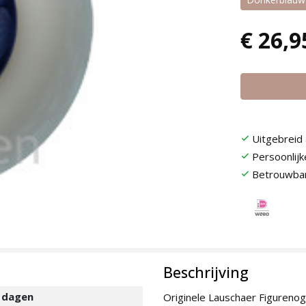
€ 26,9
Uitgebreid
check
Persoonlij
check
Betrouwbar
check
Beschrijving
3 dagen
Originele Lauschaer Figurenoge