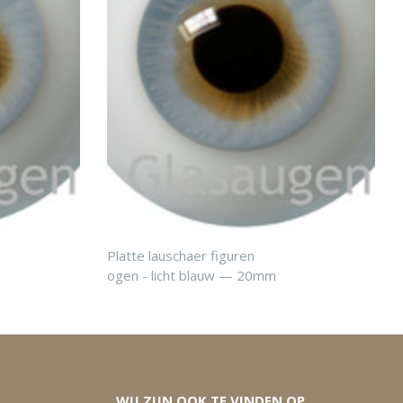
Platte lauschaer figuren
ogen - licht blauw — 20mm
WIJ ZIJN OOK TE VINDEN OP