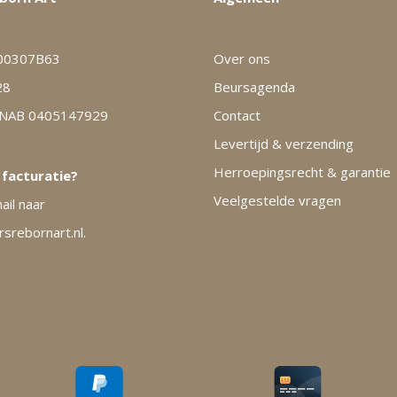
00307B63
Over ons
28
Beursagenda
KNAB 0405147929
Contact
Levertijd & verzending
Herroepingsrecht & garantie
 facturatie?
Veelgestelde vragen
ail naar
rebornart.nl.