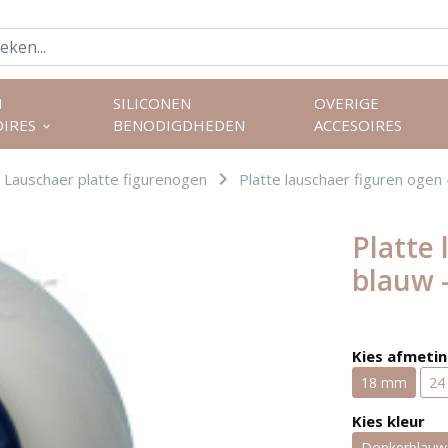
N
SILICONEN
OVERIGE
OIRES
BENODIGDHEDEN
ACCESOIRES
keyboard_arrow_down
navigate_next
Lauschaer platte figurenogen
Platte lauschaer figuren oge
Platte 
blauw
Kies afmeti
18 mm
24
Kies kleur
Donkerblauw